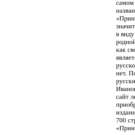
самом
назван
«Прин
значит
в виду
родной
как св
являе
русско
нет. П
русск
Ивано
сайт л
приобр
издан
700 ст
«Прин