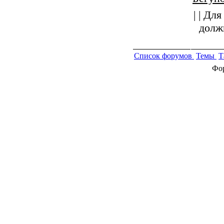
| | Д
долж
Список форумов
Темы
Т
Фор
© 2009-2022 Бегу