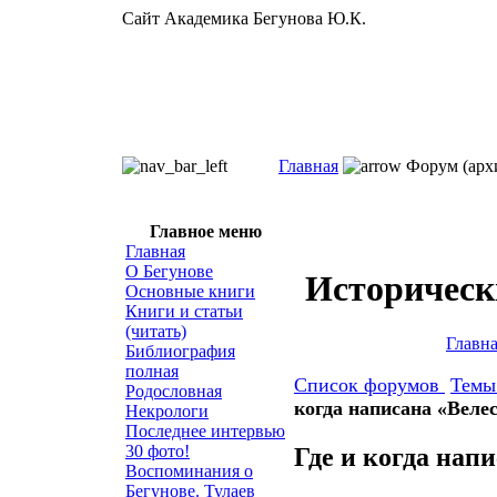
Сайт Академика Бегунова Ю.К.
Главная
Форум (арх
Главное меню
Главная
О Бегунове
Историческ
Основные книги
Книги и статьи
(читать)
Главн
Библиография
полная
Список форумов
Тем
Родословная
когда написана «Веле
Некрологи
Последнее интервью
30 фото!
Где и когда нап
Воспоминания о
Бегунове. Тулаев