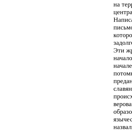
на те
центр
Напис
письм
которо
задолг
Эти ж
начало
начале
потомк
предан
славян
происх
верова
образо
язычес
назвал