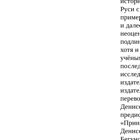
истори
Руси с
пример
и дале
неоце
подлин
хотя и
учёны
после
исслед
издате
издат
перев
Денис
преди
«Прин
Денисо
Бегун