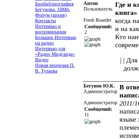
Антон
Где и к
Биобиблиография
Пользователь
Бегунова. 18Мб.
книга»
Форум (архив)
когда н
Fresh Boarder
Контакты
Интервью и
Сообщений:
и на ка
воспоминания
2
Кто наи
Большое Интервью
на радио
совреме
Интервью для
«Радио Мидгарда»
| | Д
Видео
Новая рецензия П.
долж
В. Тулаева
Бегунов Ю.К.
В отве
Администратор
напис
2011/1
Администратор
Сообщений:
напис
11
языке
племен
испов