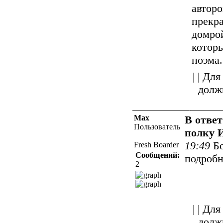
авторо
прекра
домро
котор
поэма.
| | Д
долж
Max
В ответ
Пользователь
полку И
19:49
Б
Fresh Boarder
Сообщений:
подробн
2
| | Д
долж