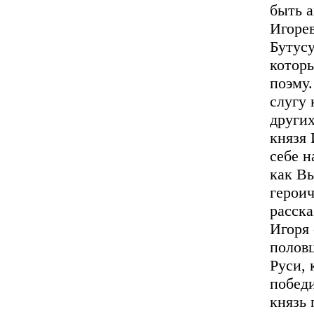
быть а
Игорев
Бутусу
котор
поэму.
слугу 
других
князя 
себе н
как Вы
героич
расска
Игоря
половц
Руси,
победи
князь 