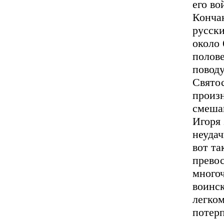
его во
Кончак
русски
около 
полов
повод
Свято
произн
смешан
Игоря 
неудач
вот та
прево
много
воинск
легко
потерп