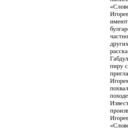
«Слово
Игорев
имеют
булгар
частн
других
расска
Габдул
пиру с
пригл
Игорем
похвал
походе
Извест
произв
Игорев
«Слово