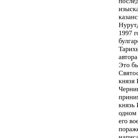
послед
изыск
казанс
Нурут
1997 г
булга
Тарих
автора
Это б
Свято
князя 
Черниг
приним
князь 
одном 
его во
пораж
написа