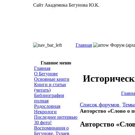
Сайт Академика Бегунова Ю.К.
Главная
Форум (арх
Главное меню
Главная
О Бегунове
Историческ
Основные книги
Книги и статьи
(читать)
Главн
Библиография
полная
Список форумов
Тем
Родословная
Авторство «Слово о п
Некрологи
Последнее интервью
30 фото!
Авторство «Слов
Воспоминания о
Бегунове. Тулаев