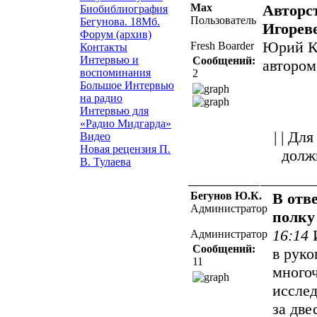
Max
Авторс
Биобиблиография
Пользователь
Бегунова. 18Мб.
Игореве
Форум (архив)
Юрий Ко
Fresh Boarder
Контакты
Интервью и
Сообщений:
автором
воспоминания
2
Большое Интервью
на радио
Интервью для
«Радио Мидгарда»
| | Д
Видео
Новая рецензия П.
долж
В. Тулаева
Бегунов Ю.К.
В отв
Администратор
полку
16:14
Администратор
Сообщений:
в рук
11
много
иссле
за две